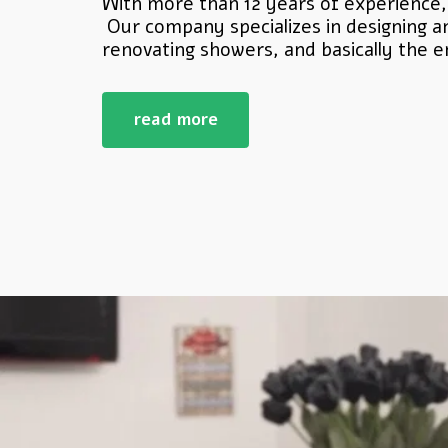
With more than 12 years of experience
 Our company specializes in designing and upgrading doors, renovating kitchens, cabinets, wallpapers, renovating elevators, 
renovating showers, and basically the e
read more