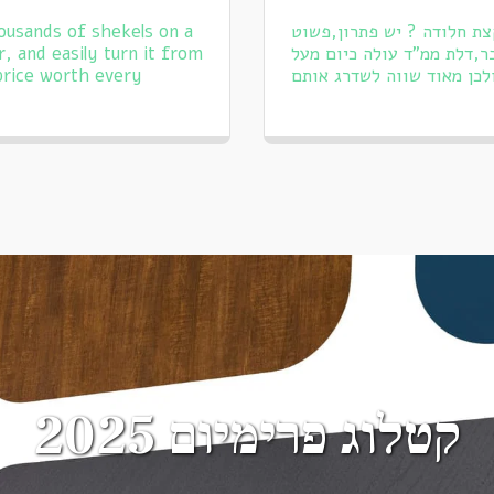
ousands of shekels on a
ת חלודה ? יש פתרון,פשוט
, and easily turn it from
,דלת ממ"ד עולה כיום מעל
 price worth every
קטלוג פרימיום 2025