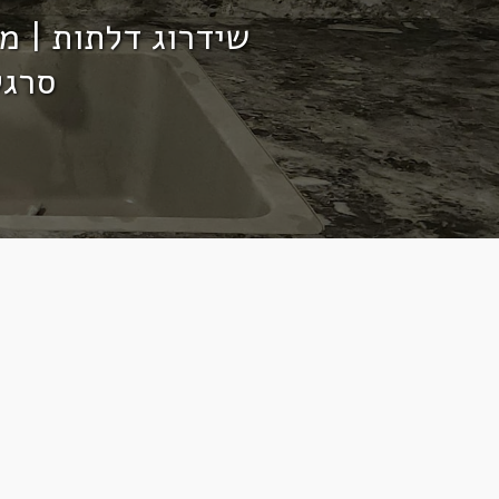
שידרוג דלתות | מטבחים | ארונות | מקררים | טפט לקיר | חיפוי מקלחות ​
סרגל