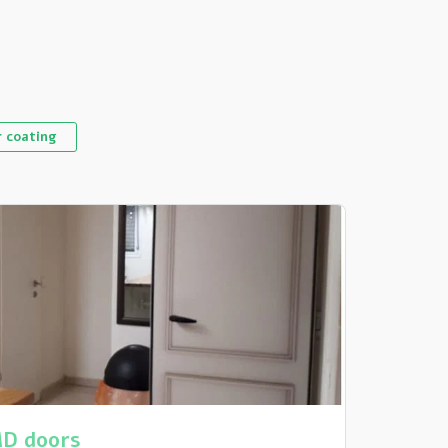
r coating
MD doors