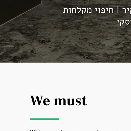
סקי
We must