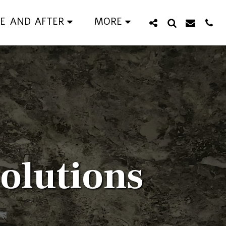
E AND AFTER
MORE
olutions