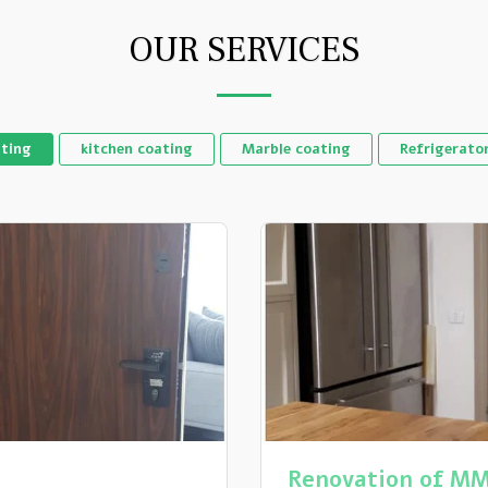
OUR SERVICES
ating
kitchen coating
Marble coating
Refrigerato
Renovation of M